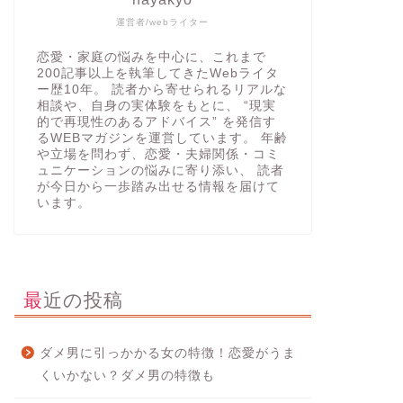
運営者/webライター
恋愛・家庭の悩みを中心に、これまで
200記事以上を執筆してきたWebライタ
ー歴10年。 読者から寄せられるリアルな
相談や、自身の実体験をもとに、 “現実
的で再現性のあるアドバイス” を発信す
るWEBマガジンを運営しています。 年齢
や立場を問わず、恋愛・夫婦関係・コミ
ュニケーションの悩みに寄り添い、 読者
が今日から一歩踏み出せる情報を届けて
います。
最近の投稿
ダメ男に引っかかる女の特徴！恋愛がうま
くいかない？ダメ男の特徴も