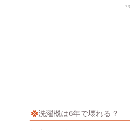
ス
洗濯機は6年で壊れる？