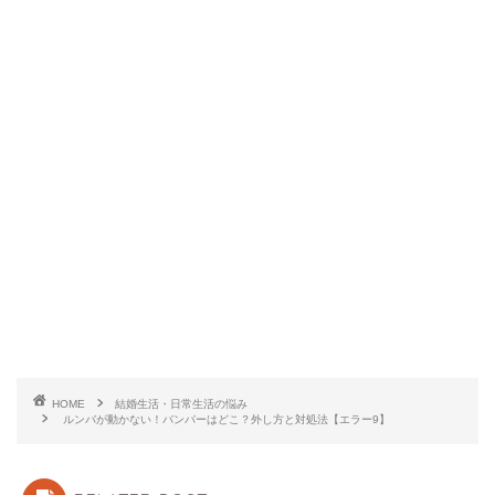
HOME
結婚生活・日常生活の悩み
ルンバが動かない！バンパーはどこ？外し方と対処法【エラー9】