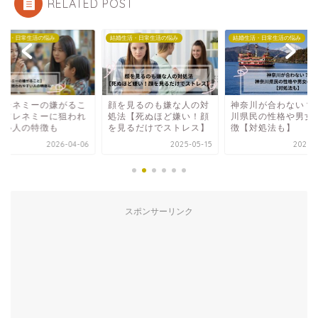
RELATED POST
生活・日常生活の悩み
結婚生活・日常生活の悩み
結婚生活・日常生活の悩み
フレネミーの嫌がるこ
顔を見るのも嫌な人の対
神奈川が合わない？
】フレネミーに狙われ
処法【死ぬほど嫌い！顔
川県民の性格や男女
すい人の特徴も
を見るだけでストレス】
徴【対処法も】
2026-04-06
2025-05-15
2025-0
スポンサーリンク