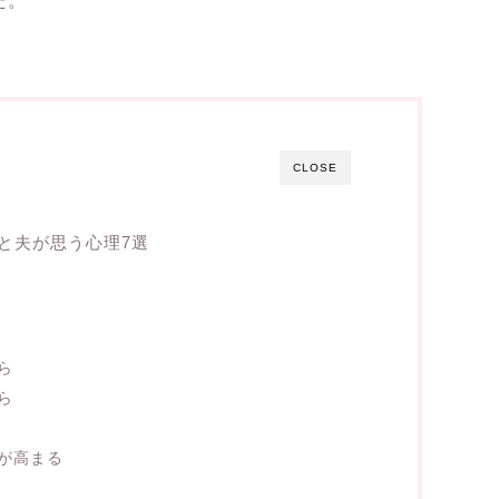
た。
CLOSE
と夫が思う心理7選
ら
ら
が高まる