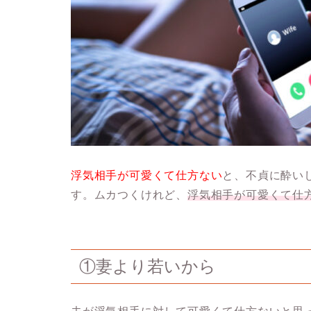
浮気相手が可愛くて仕方ない
と、不貞に酔い
す。ムカつくけれど、
浮気相手が可愛くて仕
①妻より若いから