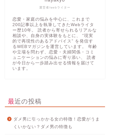
運営者/webライター
恋愛・家庭の悩みを中心に、これまで
200記事以上を執筆してきたWebライタ
ー歴10年。 読者から寄せられるリアルな
相談や、自身の実体験をもとに、 “現実
的で再現性のあるアドバイス” を発信す
るWEBマガジンを運営しています。 年齢
や立場を問わず、恋愛・夫婦関係・コミ
ュニケーションの悩みに寄り添い、 読者
が今日から一歩踏み出せる情報を届けて
います。
最近の投稿
ダメ男に引っかかる女の特徴！恋愛がうま
くいかない？ダメ男の特徴も