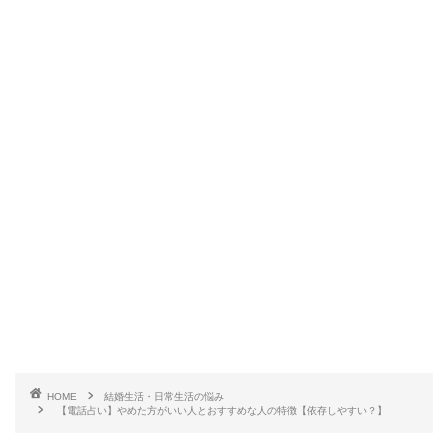
HOME
結婚生活・日常生活の悩み
【電話占い】やめた方がいい人とおすすめな人の特徴【依存しやすい？】