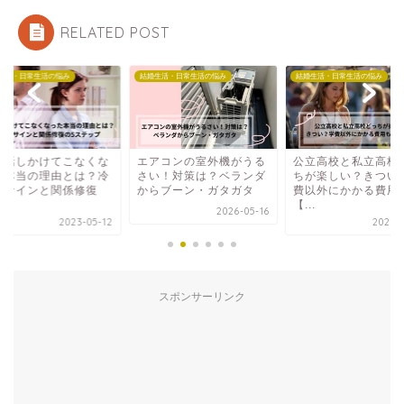
RELATED POST
生活・日常生活の悩み
結婚生活・日常生活の悩み
結婚生活・日常生活の悩み
が話しかけてこなくな
エアコンの室外機がうる
公立高校と私立高校
た本当の理由とは？冷
さい！対策は？ベランダ
ちが楽しい？きつい
たサインと関係修復
からブーン・ガタガタ
費以外にかかる費用
.
【...
2026-05-16
2023-05-12
2026-0
スポンサーリンク