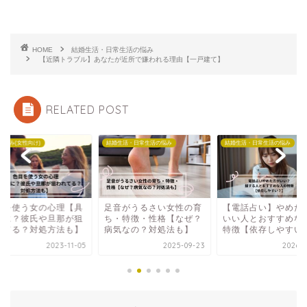
HOME
結婚生活・日常生活の悩み
【近隣トラブル】あなたが近所で嫌われる理由【一戸建て】
RELATED POST
の悩み(女性向け)
結婚生活・日常生活の悩み
結婚生活・日常生活の悩み
目を使う女の心理【具
足音がうるさい女性の育
【電話占い】やめた
的に？彼氏や旦那が狙
ち・特徴・性格【なぜ？
いい人とおすすめな
れてる？対処方法も】
病気なの？対処法も】
特徴【依存しやすい
2023-11-05
2025-09-23
2026-0