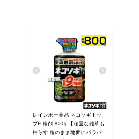
レインボー薬品 ネコソギトッ
プF 粒剤 800g 【頑固な雑草も
枯らす 粒のまま地面にパラパ