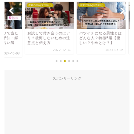
の悩み(女性向け)
恋愛の悩み(女性向け)
恋愛の悩み(女性向け)
試しで付き合うのはア
バツイチになる男性とは
【S男性】好きな人
？後悔しないための注
どんな人？特徴5選【優
態度5選！女性の好
点と伝え方
しい？やめとけ？】
好きと言わない理由
2022-12-26
2023-03-07
2023-1
スポンサーリンク