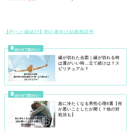
【P!っと縁結び】初心者向け結婚相談所
縁が切れた合図｜縁が切れる時
は運がいい時…立て続けは？ス
ピリチュアル？
急に冷たくなる男性心理8選【何
か悪いことしたか聞く？他の対
処法も】