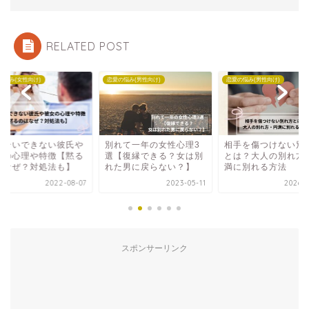
RELATED POST
の悩み(女性向け)
恋愛の悩み(男性向け)
恋愛の悩み(男性向け)
し合いできない彼氏や
別れて一年の女性心理3
相手を傷つけない別
女の心理や特徴【黙る
選【復縁できる？女は別
とは？大人の別れ方
はなぜ？対処法も】
れた男に戻らない？】
満に別れる方法
2022-08-07
2023-05-11
2026-0
スポンサーリンク