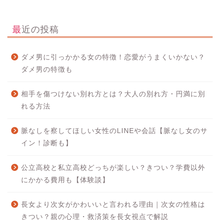
最近の投稿
ダメ男に引っかかる女の特徴！恋愛がうまくいかない？
ダメ男の特徴も
相手を傷つけない別れ方とは？大人の別れ方・円満に別
れる方法
脈なしを察してほしい女性のLINEや会話【脈なし女のサ
イン！診断も】
公立高校と私立高校どっちが楽しい？きつい？学費以外
にかかる費用も【体験談】
長女より次女がかわいいと言われる理由｜次女の性格は
きつい？親の心理・救済策を長女視点で解説