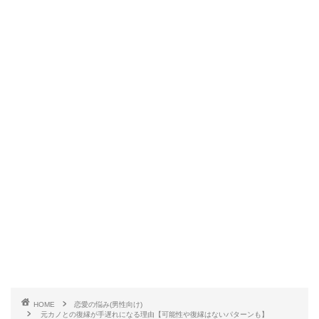
HOME
恋愛の悩み(男性向け)
元カノとの復縁が手遅れになる理由【可能性や復縁はないパターンも】