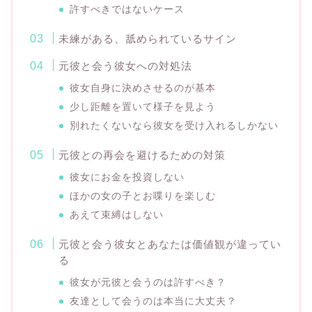
許すべきではないケース
未練がある、舐められているサイン
元彼と会う彼女への対処法
彼女自身に決めさせるのが基本
少し距離を置いて様子を見よう
別れたくないなら彼女を受け入れるしかない
元彼との再会を避けるための対策
彼女にお金を投資しない
ほかの女の子とお喋りを楽しむ
あえて束縛はしない
元彼と会う彼女とあなたは価値観が違ってい
る
彼女が元彼と会うのは許すべき？
友達として会うのは本当に大丈夫？