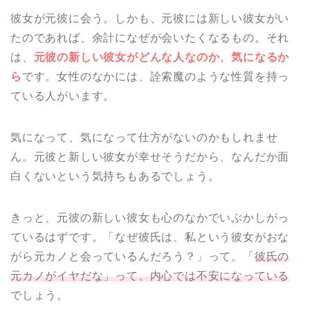
彼女が元彼に会う。しかも、元彼には新しい彼女がい
たのであれば、余計になぜが会いたくなるもの。それ
は、
元彼の新しい彼女がどんな人なのか、気になるか
ら
です。女性のなかには、詮索魔のような性質を持っ
ている人がいます。
気になって、気になって仕方がないのかもしれませ
ん。元彼と新しい彼女が幸せそうだから、なんだか面
白くないという気持ちもあるでしょう。
きっと、元彼の新しい彼女も心のなかでいぶかしがっ
ているはずです。「なぜ彼氏は、私という彼女がおな
がら元カノと会っているんだろう？」って。「
彼氏の
元カノがイヤだな」って、内心では不安になっている
でしょう。