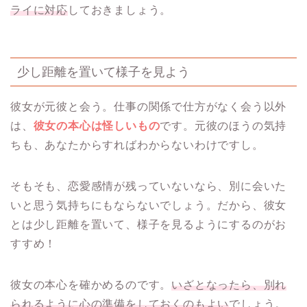
ライに対応
しておきましょう。
少し距離を置いて様子を見よう
彼女が元彼と会う。仕事の関係で仕方がなく会う以外
は、
彼女の本心は怪しいもの
です。元彼のほうの気持
ちも、あなたからすればわからないわけですし。
そもそも、恋愛感情が残っていないなら、別に会いた
いと思う気持ちにもならないでしょう。だから、彼女
とは少し距離を置いて、様子を見るようにするのがお
すすめ！
彼女の本心を確かめるのです。
いざとなったら、別れ
られるように心の準備をしておくのもよい
でしょう。