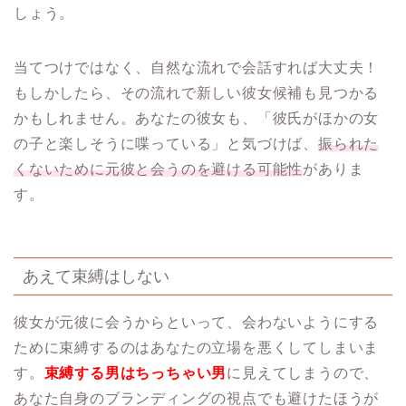
しょう。
当てつけではなく、自然な流れで会話すれば大丈夫！
もしかしたら、その流れで新しい彼女候補も見つかる
かもしれません。あなたの彼女も、「彼氏がほかの女
の子と楽しそうに喋っている」と気づけば、
振られた
くないために元彼と会うのを避ける可能性
がありま
す。
あえて束縛はしない
彼女が元彼に会うからといって、会わないようにする
ために束縛するのはあなたの立場を悪くしてしまいま
す。
束縛する男はちっちゃい男
に見えてしまうので、
あなた自身のブランディングの視点でも避けたほうが