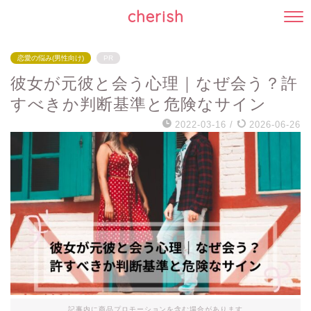
cherish
恋愛の悩み(男性向け)
PR
彼女が元彼と会う心理｜なぜ会う？許
すべきか判断基準と危険なサイン
2022-03-16
/
2026-06-26
記事内に商品プロモーションを含む場合があります