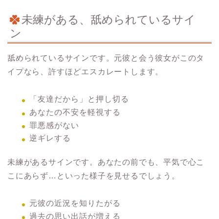
未練がある、舐められているサイ
ン
舐められているサインです。元彼と会う彼女がこのタ
イプなら、許すほどエスカレートします。
「友達だから」と押し切る
あなたの不安を軽視する
罪悪感がない
逆ギレする
未練があるサインです。あなたの前でも、平気で心こ
こにあらず…といった様子を見せるでしょう。
元彼の近況を知りたがる
過去の思い出話が増える