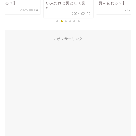
れてる？】
い人だけど男として見
男を忘れる？】
れ...
2023-08-04
2021-1
2024-02-02
スポンサーリンク