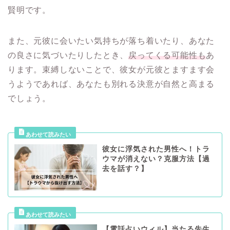
賢明です。
また、元彼に会いたい気持ちが落ち着いたり、あなた
の良さに気づいたりしたとき、
戻ってくる可能性も
あ
ります。束縛しないことで、彼女が元彼とますます会
うようであれば、あなたも別れる決意が自然と高まる
でしょう。
彼女に浮気された男性へ！トラ
ウマが消えない？克服方法【過
去を話す？】
【電話占いウィル】当たる先生