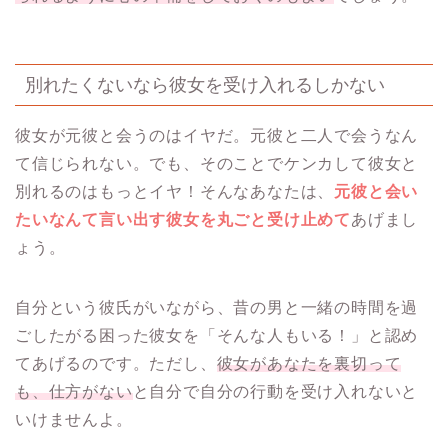
別れたくないなら彼女を受け入れるしかない
彼女が元彼と会うのはイヤだ。元彼と二人で会うなん
て信じられない。でも、そのことでケンカして彼女と
別れるのはもっとイヤ！そんなあなたは、
元彼と会い
たいなんて言い出す彼女を丸ごと受け止めて
あげまし
ょう。
自分という彼氏がいながら、昔の男と一緒の時間を過
ごしたがる困った彼女を「そんな人もいる！」と認め
てあげるのです。ただし、
彼女があなたを裏切って
も、仕方がない
と自分で自分の行動を受け入れないと
いけませんよ。