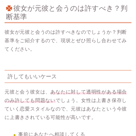
彼女が元彼と会うのは許すべき？判
断基準
彼女が元彼と会うのは許すべきなのでしょうか？判断
基準をご紹介するので、現状とぜひ照らし合わせてみ
てください。
許してもいいケース
元彼と会う彼女は、
あなたに対して透明性がある場合
のみ許しても問題ない
でしょう。女性は上書き保存し
ていく恋愛スタイルなので、元彼はあなたという今彼
に上書きされている可能性が高いです。
事前にあなたへ相談してくる