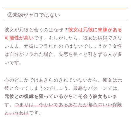
②未練がゼロではない
彼女が元彼と会うのはなぜ？
彼女は元彼に未練がある
可能性が高い
です。もしかしたら、彼女は納得できな
いまま、元彼にフラれたのではないでしょうか？女性
は自分がフラれた場合、失恋を長々と引きずる人が多
いです。
心のどこかではあきらめきれていないから、彼女は元
彼と会ってしまうのでしょう。最悪なパターンでは、
元彼との復縁を狙っているからこそ会う彼女も
いま
す。
つまりは、今カレであるあなたが都合のいい保険
というわけ
です。