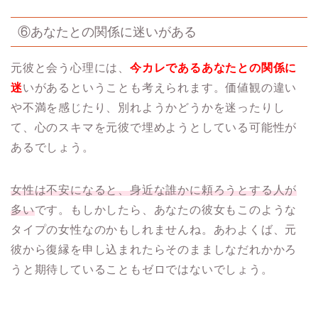
⑥あなたとの関係に迷いがある
元彼と会う心理には、
今カレであるあなたとの関係に
迷
いがあるということも考えられます。価値観の違い
や不満を感じたり、別れようかどうかを迷ったりし
て、心のスキマを元彼で埋めようとしている可能性が
あるでしょう。
女性は不安になると、身近な誰かに頼ろうとする人が
多い
です。もしかしたら、あなたの彼女もこのような
タイプの女性なのかもしれませんね。あわよくば、元
彼から復縁を申し込まれたらそのまましなだれかかろ
うと期待していることもゼロではないでしょう。