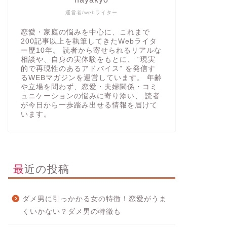
運営者/webライター
恋愛・家庭の悩みを中心に、これまで
200記事以上を執筆してきたWebライタ
ー歴10年。 読者から寄せられるリアルな
相談や、自身の実体験をもとに、 “現実
的で再現性のあるアドバイス” を発信す
るWEBマガジンを運営しています。 年齢
や立場を問わず、恋愛・夫婦関係・コミ
ュニケーションの悩みに寄り添い、 読者
が今日から一歩踏み出せる情報を届けて
います。
最近の投稿
ダメ男に引っかかる女の特徴！恋愛がうま
くいかない？ダメ男の特徴も