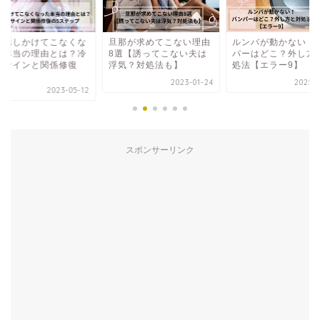
が話しかけてこなくな
旦那が求めてこない理由
ルンバが動かない！
た本当の理由とは？冷
8選【誘ってこない夫は
パーはどこ？外し方
たサインと関係修復
浮気？対処法も】
処法【エラー9】
.
2023-01-24
2025-0
2023-05-12
スポンサーリンク