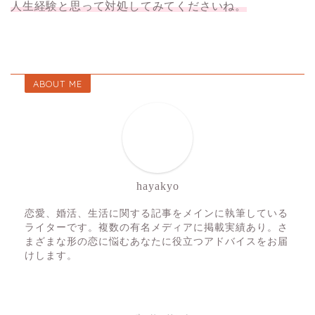
人生経験と思って対処してみてくださいね。
ABOUT ME
hayakyo
恋愛、婚活、生活に関する記事をメインに執筆している
ライターです。複数の有名メディアに掲載実績あり。さ
まざまな形の恋に悩むあなたに役立つアドバイスをお届
けします。