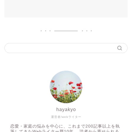
hayakyo
運営者/webライター
恋愛・家庭の悩みを中心に、これまで200記事以上を執
筆してきたWebライター歴10年。 読者から寄せられる