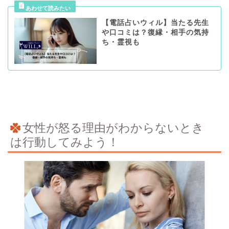
【電話占いウィル】当たる先生
や口コミは？復縁・相手の気持
ち・霊視も
女性が怒る理由がわからないとき
は行動してみよう！