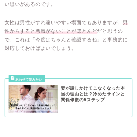
い思いがあるのです。
女性は男性がすれ違いやすい場面でもありますが、
男
性からすると悪気がないことがほとんど
だと思うの
で、これは「今度はちゃんと確認するね」と事務的に
対応しておけばよいでしょう。
妻が話しかけてこなくなった本
当の理由とは？冷めたサインと
関係修復の5ステップ