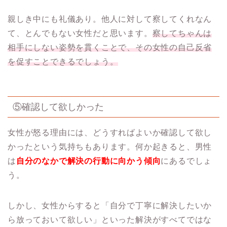
親しき中にも礼儀あり。他人に対して察してくれなん
て、とんでもない女性だと思います。
察してちゃんは
相手にしない姿勢を貫くことで、その女性の自己反省
を促すことできるでしょう。
⑤確認して欲しかった
女性が怒る理由には、どうすればよいか確認して欲し
かったという気持ちもあります。何か起きると、男性
は
自分のなかで解決の行動に向かう傾向
にあるでしょ
う。
しかし、女性からすると「自分で丁寧に解決したいか
ら放っておいて欲しい」といった解決がすべてではな