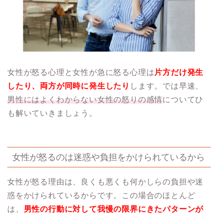
女性が怒る心理と女性が急に怒る心理は
片方だけ発生
したり、両方が同時に発生したり
します。では早速、
男性にはよくわからない女性の怒りの感情
についてひ
も解いていきましょう。
女性が怒るのは迷惑や負担をかけられているから
女性が怒る理由は、良くも悪くも何かしらの負担や迷
惑をかけられているからです。この場合のほとんど
は、
男性の行動に対して我慢の限界にきたパターンが