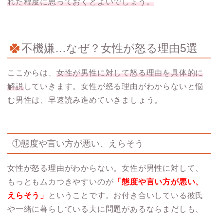
れた程度に思っておくとよいでしょう。
不機嫌…なぜ？女性が怒る理由5選
ここからは、
女性が男性に対して怒る理由を具体的に
解説
していきます。女性が怒る理由がわからないと悩
む男性は、早速読み進めていきましょう。
①態度や言い方が悪い、えらそう
女性が怒る理由がわからない。女性が男性に対して、
もっともムカつきやすいのが
「態度や言い方が悪い、
えらそう」
ということです。お付き合いしている彼氏
や一緒に暮らしている夫に問題があるならまだしも、