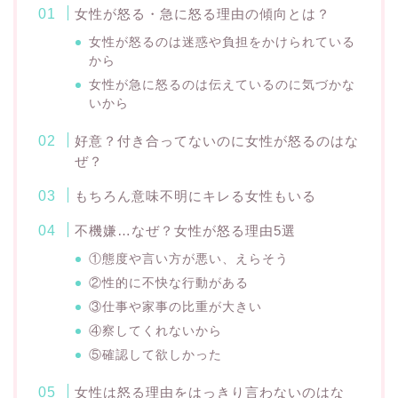
女性が怒る・急に怒る理由の傾向とは？
女性が怒るのは迷惑や負担をかけられている
から
女性が急に怒るのは伝えているのに気づかな
いから
好意？付き合ってないのに女性が怒るのはな
ぜ？
もちろん意味不明にキレる女性もいる
不機嫌…なぜ？女性が怒る理由5選
①態度や言い方が悪い、えらそう
②性的に不快な行動がある
③仕事や家事の比重が大きい
④察してくれないから
⑤確認して欲しかった
女性は怒る理由をはっきり言わないのはな