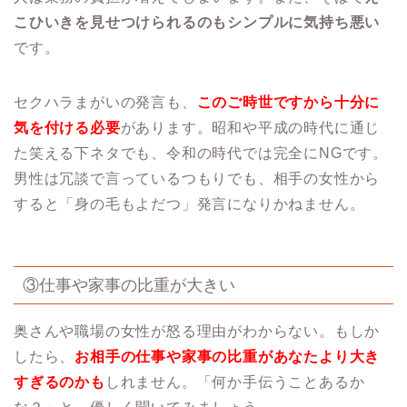
こひいきを見せつけられるのもシンプルに気持ち悪い
です。
セクハラまがいの発言も、
このご時世ですから十分に
気を付ける必要
があります。昭和や平成の時代に通じ
た笑える下ネタでも、令和の時代では完全にNGです。
男性は冗談で言っているつもりでも、相手の女性から
すると「身の毛もよだつ」発言になりかねません。
③仕事や家事の比重が大きい
奥さんや職場の女性が怒る理由がわからない。もしか
したら、
お相手の仕事や家事の比重があなたより大き
すぎるのかも
しれません。「何か手伝うことあるか