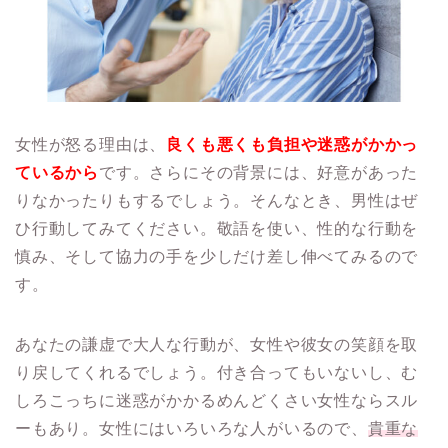
女性が怒る理由は、
良くも悪くも負担や迷惑がかかっ
ているから
です。さらにその背景には、好意があった
りなかったりもするでしょう。そんなとき、男性はぜ
ひ行動してみてください。敬語を使い、性的な行動を
慎み、そして協力の手を少しだけ差し伸べてみるので
す。
あなたの謙虚で大人な行動が、女性や彼女の笑顔を取
り戻してくれるでしょう。付き合ってもいないし、む
しろこっちに迷惑がかかるめんどくさい女性ならスル
ーもあり。女性にはいろいろな人がいるので、
貴重な