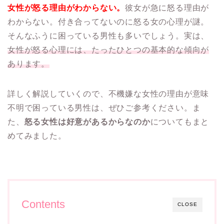
女性が怒る理由がわからない。
彼女が急に怒る理由が
わからない。付き合ってないのに怒る女の心理が謎。
そんなふうに困っている男性も多いでしょう。実は、
女性が怒る心理には、たったひとつの基本的な傾向が
あります。
詳しく解説していくので、不機嫌な女性の理由が意味
不明で困っている男性は、ぜひご参考ください。ま
た、
怒る女性は好意があるからなのか
についてもまと
めてみました。
Contents
CLOSE