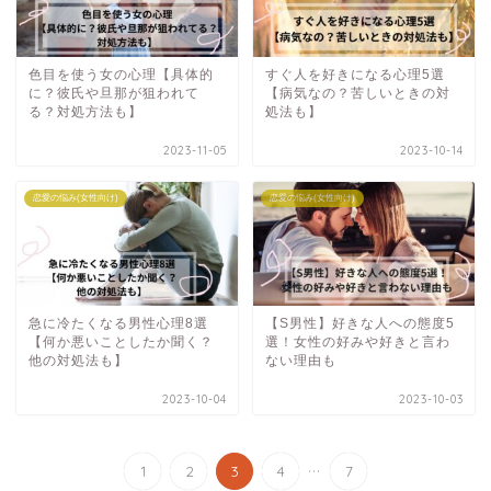
色目を使う女の心理【具体的
すぐ人を好きになる心理5選
に？彼氏や旦那が狙われて
【病気なの？苦しいときの対
る？対処方法も】
処法も】
2023-11-05
2023-10-14
恋愛の悩み(女性向け)
恋愛の悩み(女性向け)
急に冷たくなる男性心理8選
【S男性】好きな人への態度5
【何か悪いことしたか聞く？
選！女性の好みや好きと言わ
他の対処法も】
ない理由も
2023-10-04
2023-10-03
...
1
2
3
4
7