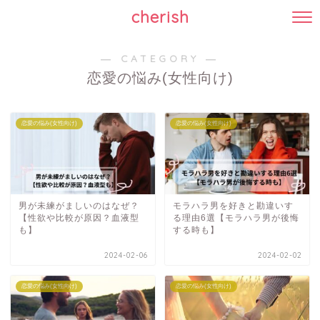
cherish
― CATEGORY ―
恋愛の悩み(女性向け)
恋愛の悩み(女性向け)
恋愛の悩み(女性向け)
男が未練がましいのはなぜ？
モラハラ男を好きと勘違いす
【性欲や比較が原因？血液型
る理由6選【モラハラ男が後悔
も】
する時も】
2024-02-06
2024-02-02
恋愛の悩み(女性向け)
恋愛の悩み(女性向け)